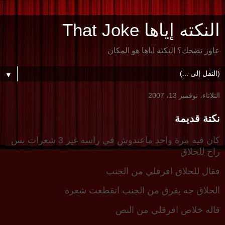
النكته إياها That Joke
عاوز تضحك؟ النكته اياها هو المكان
▼
الثلاثاء، نوفمبر 13، 2007
نكتة قديمة
كان فيه مرة واحد ماعندوش في راسه غير 3 شعرات بس
راح للحلاق
فقال للحلاق افرقلي من الجنب
الحلاق جه يفرق من الجنب اتقطعت شعرة
قاله خلاص افرقلي من النص