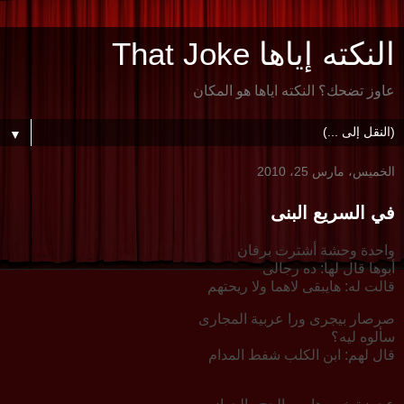
النكته إياها That Joke
عاوز تضحك؟ النكته اياها هو المكان
▼
الخميس، مارس 25، 2010
في السريع البنى
واحدة وحشة أشترت برفان
أبوها قال لها: ده رجالى
قالت له: هايبقى لاهما ولا ريحتهم
صرصار بيجرى ورا عربية المجارى
سألوه ليه؟
قال لهم: ابن الكلب شفط المدام