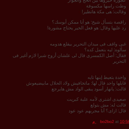
عجوزة خيروها بين الحج والجواز
وطت راسها مكسوفة
وقالت: هى مكة هاتطير!
راقصة بتسأل شيخ: هو أنا ممكن أبوسك؟
رد عليها وقال: هو فعل الخير يحتاج مشورة!
غبى واقف فى ميدان التحرير بيقلع هدومه
سألوه: ليه بتعمل كده؟
فقال: أصل الكمسرى قال لى علشان أروح شبرا لازم أغير فى
التحرير
واحدة بتعيط إبنها تايه
قابلها واحد قال لها: ماتخافيش ولاد الحلال مابيضيعوش
قالت: يانهار أسود يبقى الواد مش هايرجع
صعيدى اشترى لأمه علبة كبريت
قالت له: مش بتولع
قال: ازاى؟ أنا مجربهم عود عود
10:5 م
at
bo2bo2