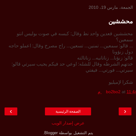
الجمعة، مارس 19، 2010
محششين
محششين قعدين واحد نط وقال: كبسه في صوت بوليس انتو
سمعين؟
... قالو: سمعين... تمنين... تسعين... راح مصرخ وقال: اعملو حاجه
دول زنؤونا
قالو: زنؤنا... زناتانيه... زناتالته
خدتهم الشرطه وقال للشله: اوعي حد فيكم يجيب سيرتي قالو:
سيرتي... فورتي... فيفتي
شكرا لإميليو
11:4 م
at
bo2bo2
›
‹
الصفحة الرئيسية
عرض إصدار الويب
يتم التشغيل بواسطة
Blogger
.