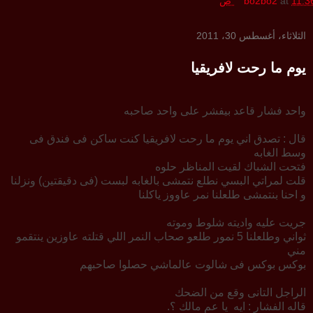
11:3 ص
at
bo2bo2
الثلاثاء، أغسطس 30، 2011
يوم ما رحت لافريقيا
واحد فشار قاعد بيفشر على واحد صاحبه
قال : تصدق اني يوم ما رحت لافريقيا كنت ساكن فى فندق فى
وسط الغابه
فتحت الشباك لقيت المناظر حلوه
قلت لمراتي البسي نطلع نتمشى بالغابه لبست (فى دقيقتين) ونزلنا
و احنا بنتمشى طلعلنا نمر عاووز ياكلنا
جريت عليه واديته شلوط وموته
ثواني وطلعلنا 5 نمور طلعو صحاب النمر اللي قتلته عاوزين ينتقمو
مني
بوكس بوكس فى شالوت عالماشي حصلوا صاحبهم
الراجل التانى وقع من الضحك
قاله الفشار : ايه يا عم مالك ؟.