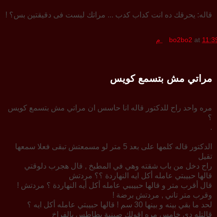
قاله: يحرقك ده انت كداب كدب ... مراتك لبست فى دقيقتين بس؟ !
11:3 م
at
bo2bo2
مراتي مش بتسمع كويس
مره واحد راح للدكتور قاله انا حاسس ان مراتي مش بتسمع كويس
؟
.
الدكتور قاله كلمها على بعد 5 متر لو مسمعتش تبقى فعلا سمعها
تقيل
راح دخل من باب شقته وهي في المطبخ , قال هجرب دلوقتي
قالها حبيبتي عامله أكل ايه النهاردة ؟؟ مردتش
قال أقرب متر و قالها حبيببي عامله أكل أيه النهاردة ؟ مردتش !
وقرب متر تاني , مردتش برضة !
لحد ما بقي بينه و بينها 30 سم ! قالها حبيبتي عامله أكل ايه ؟
قالتله دي خامس مره اقولك صينية بطاطس بالفراخ