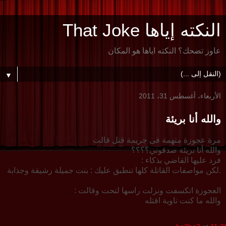
النكته إياها That Joke
عاوز تضحك؟ النكته اياها هو المكان
▼
الأربعاء، أغسطس 31، 2011
والله أنا بريئة
مرة عجوزة متهمة فى جريمة قتل قالت
والله أنا بريئة صدقوني؟؟؟؟
فرد عليها القاضي بذكاء :
.لكن مواصفات القاتلة كلها تنطبق عليك : بنت جميلة رشيقة وجذابة
العجوزة اتكسفت ونزلت راسها لتحت وقالت :
والله ما كنت ناوية اقتله