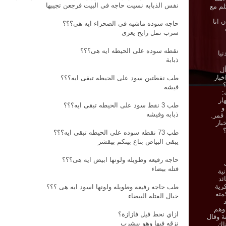
نفس الذبابه نسيت حاجه فى البيت فرجعن تجيبها
لم مع
 انا
حاجه سوده ماشيه فى الصحراء ايه هى؟؟؟
سرب نمل رايح يعزى
نقطه سوده على الحيطه ايه هى؟؟؟
نيا
ذبابة
ل
خبار
طب نقطتين سود على الحيطه تبقى ايه؟؟؟
؟
فيشه
:
ار
طب 3 نقط سود على الحيطه تبقى ايه؟؟؟
و
ذبابه وفيشه
 قمر.
بار
؟
طب 73 نقطه سوده على الحيطه تبقى ايه؟؟؟
يبقى البياض بتاع بيتكم بيقشر
حاجه رفيعه وطويله ولونها ابيض ايه هى؟؟؟
فتله بيضاء
نية
ئد
رية
طب حاجه رفيعه وطويله ولونها اسود ايه هى ؟؟؟
ته.
خيال الفتله البيضاء
 وهم
ازاي نحط فيل فازازة؟
ة وقال
نزقه فيها وهو بيشرب
اك