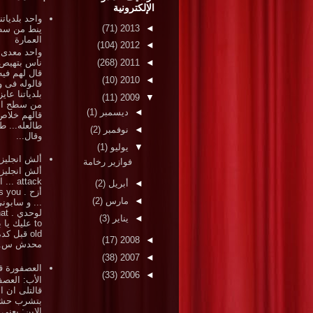
الإلكترونية
واحد بلدياتن
(71)
2013
◄
ينط من س
العمارة
(104)
2012
◄
واحد معدى 
ناس بتهيص
(268)
2011
◄
قال لهم فيه
(10)
2010
◄
قالوله فى و
بلدياتنا عاي
(11)
2009
▼
من سطح ال
◄
ديسمبر
(1)
قالهم خلاص 
طالعله... ط
◄
نوفمبر
(2)
وقال...
▼
يوليو
(1)
ألش انجليز
فوازير رخامة
ألش انجلي
attack .
◄
أبريل
(2)
أزح . ou
◄
مارس
(2)
... و سابون
لوحد
◄
يناير
(3)
to عليك يا 
old قبل كد
(17)
2008
◄
محدش س..
(38)
2007
◄
العصفورة قا
(33)
2006
◄
الأب: العصف
قالتلى ان ا
بتشرب حش
الابن: يعنى