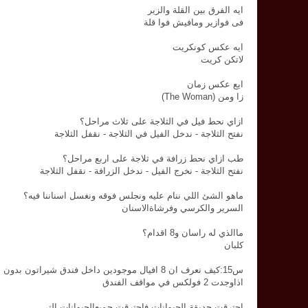
ايه الفرق بين القلة والزير
فى فوازير ومافيش فوا قلة
ايه عكس كونكريت
لاتكن كريت
ايع عكس زمان
زا ومن (The Woman)
ازاي نحط فيل في الثلاجة على ثلاث مراحل؟
نفتح الثلاجة - ندخل الفيل في الثلاجة - نقفل الثلاجة
طب ازاي نحط زرافة في ثلاجة على اربع مراحل؟
نفتح الثلاجة - نخرج الفيل - ندخل الزرافة - نقفل الثلاجة
ماهو الشئ اللي ننام عليه ونجلس فوقه ونغسل اسناننا فيه؟
السرير والكرسي وفرشاةالاسنان
ماالذي له راسان و8 اقدام؟
كلبان
س15:كيف نعرف ان 8 افيال موجودين داخل فندق شيراتون بدون ان تدخل الفندق؟
اذاوجدت 2 فولكس في مواقف الفندق
احترقت حديقة الحيوانات فاحترقت جميعالحيوانات التي