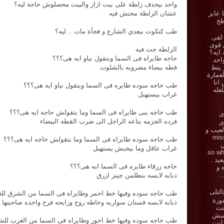
واحد بيحدف زلطة على بيت ازاز والبيت محصلوش حاجة ليه؟
عشان الزلطة مجتش فيه
ا عايز
طح
طب كتكوت بيعدي الشارع و فجأة مات .. ليه؟
لقى
 قوى
الزلطة جت فيه
 ايه؟
حاجه طايراه فى السما وبتقول نياو ايه هى؟؟؟
احد
ز ينط
قطه بيضاء مضروبه بالشلوت
عمارة
انا
طب حاجه سوده طايره فى السما وبتقول نياو ايه هى؟؟؟
لعله
غراب بيستهبل
طب حاجه بنى طايراه فى السما وما بتقولش حاجه ايه هى؟؟؟
ى
فرده الجزمه بتاعه الراجل الى ضرب القطه البيضاء
زى
.. العيب و
miss y
طب حاجه سوده طايراه فى السما وما بتقولش حاجه ايه هى؟؟؟
ي
غراب عاقل وما بيحبش يستهبل
ي . so what
بعيد .
حاجه زرقاء طايره فى السما ايه هى؟؟؟
ه و
.
ذبابه لابسه بنطلمن جينز ازرق
لتلى
طب حاجه سوده وفيها خط احمر وطايراه فى السما من الشرق لل
ورة
ذبابه لابسه فستان سواريه وحاطه روج ورايحه فرح واحده صاحبتها
نت
يش
طب حاجه سوده وفيها خط احور وطايراه فى السما من الغرب للش
 انت