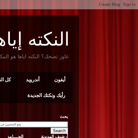
النكته إياها t Joke
عاوز تضحك؟ النكته اياها هو المك
أيفون
أندرويد
كل ال
رأيك ونكتك الجديدة
بحث
أرشيف المدونة
الجــــامد