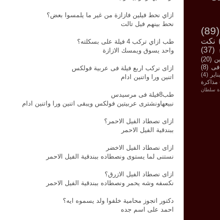
ازاي نحط فيلين فازازة من غير ما يلمسوا بعض؟
نحط بينهم فيل تالت
(89)
نكت
طب ازاي تركب 4 فيلة على بسكلته؟
(37)
واحد يسوق ويمسك الازازة
ين
(20)
فى
(8)
ازاى نركب اربع فيلة فى عربية فولكس
(4)
اتنين ورا واتنين ادام
مذاكرة
ة سلطان
طب8فيلة فى مرسيدس
نبيعهاونشترى عربيتين فولكس ويبقى اتنين ورا واتنين ادام
ازاى نصطاد الفيل الاحمر؟
ببندقية الفيل الاحمر
ازاى نصطاد الفيل الاخضر
نستنى لما يستوى ونصطاده ببندقية الفيل الاحمر
ازاى نصطاد الفيل الازرق؟
نكسفه وشه يحمر ونصطاده ببندقية الفيل الاحمر
دكتور اتجوز محامية خلفوا ولد يسموه ايه؟
احمد على اسم جده