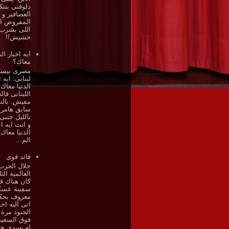
دلوقتى بتتك
العصافير و
المفروض ان
اللى بشرب
حشيش!!
ايه اخبار الد
معاك؟
مصرى بيسأ
لبنانى: ايه ا
الدنيا معاك
اللبنانى قاله
مفيش. بالنه
سايق هامر 
بالليل جنبى
و انت ايه اخ
الدنيا معاك
الم...
قائد قوى
خلال الحرب
العالمية الثا
كان هناك قا
سفينة عسك
معروف بحكم
اتى اليه احد
الجنود مرة
فوق السفين
له سيدي هن