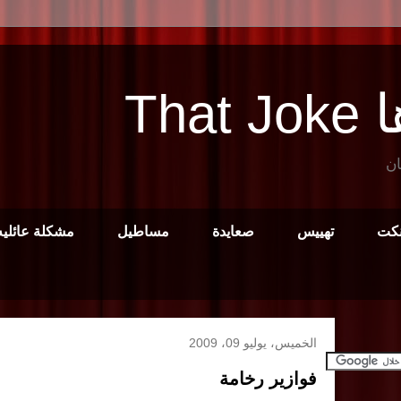
Tha
ان
نكت
تهييس
صعايدة
مساطيل
مشكلة عائليه
الخميس، يوليو 09، 2009
فوازير رخامة