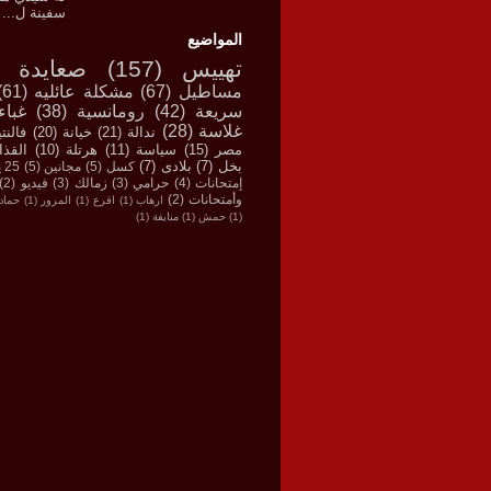
سفينة ل...
المواضيع
تهييس
(157)
صعايدة
مساطيل
(67)
مشكلة عائليه
(61)
سريعة
(42)
رومانسية
(38)
غباء
غلاسة
(28)
ندالة
(21)
خيانة
(20)
فالنت
مصر
(15)
سياسة
(11)
هرتلة
(10)
القذا
بخل
(7)
بلادى
(7)
كسل
(5)
مجانين
(5)
25 يناير
إمتحانات
(4)
حرامي
(3)
زمالك
(3)
فيديو
(2)
وأمتحانات
(2)
ارهاب
(1)
اقرع
(1)
المرور
(1)
حماد
(1)
حمش
(1)
منايفة
(1)