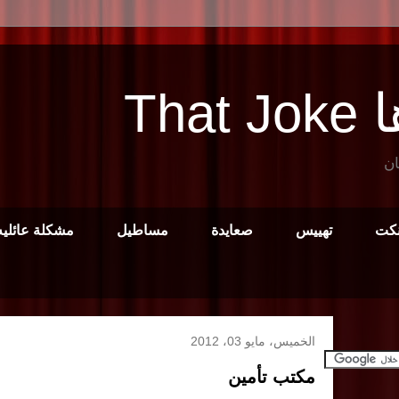
Tha
ان
نكت
تهييس
صعايدة
مساطيل
مشكلة عائليه
الخميس، مايو 03، 2012
مكتب تأمين