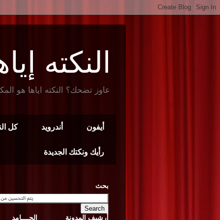
النكته إياها t Joke
عاوز تضحك؟ النكته اياها هو المك
أيفون
أندرويد
كل ال
رأيك ونكتك الجديدة
بحث
أرشيف المدونة
الجــــامد