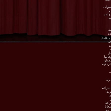
موات
و
واحد
ط
ة
ة
مطلعة
ة
ت
صل
قالها
قولو
ان فيه
.
يزة
بمراته
فزت
ن
ى
رعة
معايا
ولا