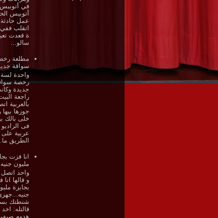
في أتوبيس
أتوبيس الح
عمل حادثة 
اتقلب ففي 
ة قعدت تعي
سالو...
مطلعة رخص
سواقة جديد
واحدة لسة 
رخصة سواق
جديدة وكان
راجعة البيت
بالعربية ات
جوزها بيها و
خلى بالك بي
فى الراديو 
عربية على
الطريق ما..
انا فزت بجا
مليون جنيه
واحد اتصل 
و قالها انا 
بجايزة مليو
جنيه...جهز
شنطتك بس
قالتله: اخد 
هدوم صيفى 