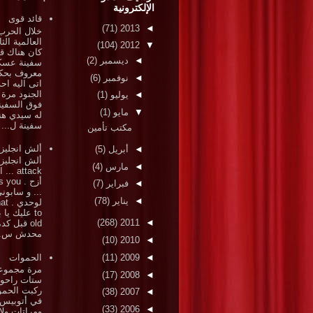
الإلكترونية
قائد قوى
(71)
2013
◄
خلال الحرب
العالمية الثا
(104)
2012
▼
كان هناك قا
◄
ديسمبر
(2)
سفينة عسك
معروف بحكم
◄
نوفمبر
(6)
اتى اليه احد
الجنود مرة
◄
يوليو
(1)
فوق السفين
▼
مايو
(1)
له سيدي هن
سفينة ل...
مكتب تأمين
ألش انجليز
◄
أبريل
(5)
ألش انجلي
◄
مارس
(4)
attack .
أزح . ou
◄
فبراير
(7)
... و سابون
◄
يناير
(78)
لوحد
to عليك يا 
(268)
2011
◄
old قبل كد
محدش س..
(10)
2010
◄
الحموات
(11)
2009
◄
مرة مجموع
(17)
2008
◄
ستات راحوا
ركبت الحم
(38)
2007
◄
في أتوبيس
(33)
2006
◄
ومراتات ولا