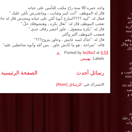
واحد عمره 90 سنة راح مكتب للتأمين على حياته.
قال له الموظف: "أنت كبير وشايب ، ومانقدرش نأمّن عليك."
نية
فقال له: "لييه ؟؟؟؟امبارح أبويا أمّن على حياته ومحدش قال له حاج
ئد
تعجب الموظف قال له: "تعال بكره ، وهنشوفلك حلّ."
رية
قال له: "بكرة مشغول ، عاوز أحضر زفاف جدي."
ته.
فتعجب الموظف أكثر وأكثر.
 وهم
قال له: "جدّك لسه عايش ، وعاوز يتزوج؟؟؟"
ة وقال
قاله: "صراحة ، هو ما كانش عاوز ، بس أمّه وأبوه ضاغطين عليه"
اك
6:53 م
at
bo2bo2
Posted by
Labels:
تهييس
ى
زى
رسائل أحدث
الصفحة الرئيسية
.. العيب و
miss y
ي
الاشتراك في:
الرسائل (Atom)
ي . so what
بعيد .
ه و
.
ة
 رحلة
وات
دهم