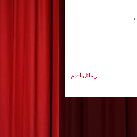
ة!"
رسائل أقدم