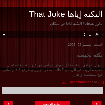
النكته إياها That Joke
عاوز تضحك؟ النكته اياها هو المكان
▼
السبت، سبتمبر 02، 2006
نكتة لخبطة
حيوان خرافي بشنب قابل حيوان خرافي من غير شنب قاله تيجي
نلعب مكرونة في الزبادي ؟ قاله ليه هو الزتون بيطرقع ؟ قام التاني
فتح شمسيته و طار
12:1 ص
at
Bashmohandes
›
‹
الصفحة الرئيسية