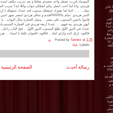
الموساد قررت تشغل واحد صعيدي معاها و بعد تدريب مكثف لمدة 3 شهور قرروا يرجع مصر ويبتدي الشغل
هريدي: وانا لما احب اتصل بيكم ابعتلكم جواب واللا اية؟ مدرب الم
ا عايز
بيتك......... احنا لما نعوزك حنبعتلك مندوب لحد عندك حيقولك ( ا
طح
السر هريدي: تمام ياااااااااااافندم و سافر هريدي لمصر شهر اتنين 
لقى
قاموا باعتين المندوب على مصر.... وصل العمارة سأل البواب : يا 
 قوى
أنهي هريدي بيه فيهم .... عندنا اربعة هريدي في العمارة المندوب(
 ايه؟
عندك في الدور الأول طلع المندوب الدور الأول .. فتح الباب راجل.. قا
احد
قاللوه: ازيك كده وازاي امك... قاللوه: العنوان غلط يا استاذ ... 
ز ينط
عمارة
2:25 م
at
Tamerz
Posted by
انا
Labels:
غباء
لعله
ى
زى
.. العيب و
رسالة أحدث
الصفحة الرئيسية
miss y
ي
ي . so what
بعيد .
ه و
.
لتلى
ورة
نت
يش
 انت