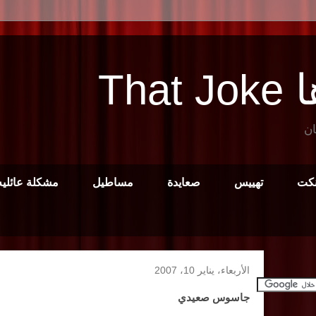
Tha
ان
نكت
تهييس
صعايدة
مساطيل
مشكلة عائليه
الأربعاء، يناير 10، 2007
جاسوس صعيدي