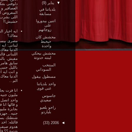
▼
يناير
(9)
دلوقتى بتتك
العصافير و
بلدياتنا في
المفروض ان
مسابقة
اللى بشرب
اتنين بيدوروا
حشيش!!
على
زوجاتهم
ايه اخبار الد
معاك؟
محشش كان
مصرى بيسأ
حيخبط
لبنانى: ايه ا
واحدة
الدنيا معاك
محشش بيحكي
اللبنانى قاله
لبنته حدوتة
مفيش. بالنه
سايق هامر 
المنتخب
بالليل جنبى
السوداني
و انت ايه اخ
الدنيا معاك
مسطول بيقول
الم...
واحد بلدياتنا
غنى قوى
انا فزت بجا
مليون جنيه
جاسوس
صعيدي
واحد اتصل 
و قالها انا 
راحو يلعبو
بجايزة مليو
بلياردو
جنيه...جهز
شنطتك بس
قالتله: اخد 
(33)
2006
◄
هدوم صيفى 
شتوى؟؟ قال