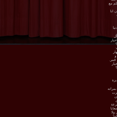
لم مع
 انا
نيا
ل
خبار
؟
:
ار
و
 قمر.
بار
؟
يزة
بمراته
فزت
ن
ى
رعة
معايا
ولا
ها: