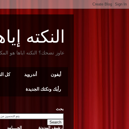
النكته إياها t Joke
عاوز تضحك؟ النكته اياها هو المك
أيفون
أندرويد
كل ال
رأيك ونكتك الجديدة
بحث
أرشيف المدونة
الجــــامد