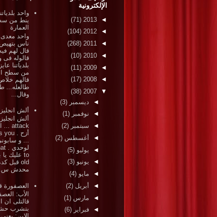
الإلكترونية
واحد بلدياتن
(71)
2013
◄
ينط من س
العمارة
(104)
2012
◄
واحد معدى 
ناس بتهيص
(268)
2011
◄
قال لهم فيه
(10)
2010
◄
قالوله فى و
بلدياتنا عاي
(11)
2009
◄
من سطح ال
(17)
2008
◄
قالهم خلاص 
طالعله... ط
(38)
2007
▼
وقال...
◄
ديسمبر
(3)
ألش انجليز
◄
نوفمبر
(1)
ألش انجلي
◄
سبتمبر
(2)
attack .
أزح . ou
◄
أغسطس
(2)
... و سابون
لوحد
◄
يوليو
(5)
to عليك يا 
◄
يونيو
(3)
old قبل كد
محدش س..
◄
مايو
(4)
العصفورة قا
◄
أبريل
(2)
الأب: العصف
◄
مارس
(1)
قالتلى ان ا
بتشرب حش
◄
فبراير
(6)
الابن: يعنى