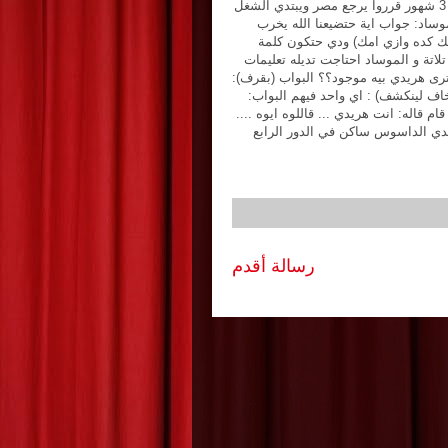
وساد: جواب اية حتضيعنا الله يخرب
زيك كده وازي امك) ودي حتكون كلمة
تلاتة و الموساد احتاجت تديله تعليمات
ترى هريدي بيه موجود؟؟ البواب (بقرف):
خاف لينكشف) : اي واحد فيهم البواب:
م قاله: انت هريدي ... قاللوه ايوه ....
هريدي الداسوس ساكن في الدور الرابع
رسالة أقدم