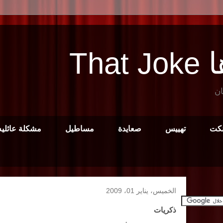
Tha
ان
نكت
تهييس
صعايدة
مساطيل
مشكلة عائليه
الخميس، يناير 01، 2009
ذكريات