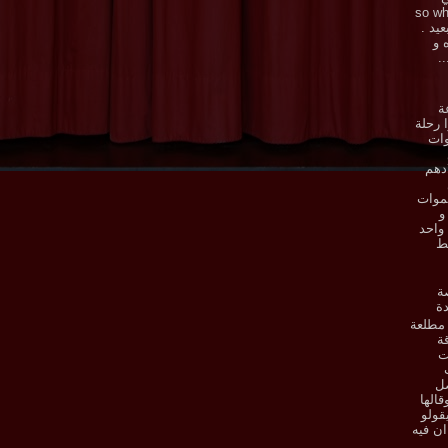
ي . so what
بعيد .
ه و
.
ة
 رحلة
وات
دهم
موات
و
واحد
ط
ة
ة
مطلعة
ة
ت
صل
قالها
قولو
ان فيه