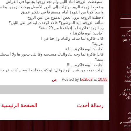
استيقظت الزوجة أثناء الليل ولم تجد زوجها بجانبها في الفراش
وضعت الزوجة الروب ونزلت إلى الدور الأسفل ووجدت زوجها يجل
واضعاً كوباً من القهوة أمام مستغرقاً في تفكير عميق
ـــــــــ
ـــــــــ
لاحظت الزوجة نزول بعض الدموع من عين الزوج
سألته الزوجة: إيه الموضوع؟ قاعد لوحدك ليه فى نص الليل؟
ـــــــــ
رد الزوج: فاكرة لما إتواعدنا من 20 سنة؟
حد
أجابت: أيوه فاكرة.! ء
حكوم
قال: فاكرة لما شافنا والدك و إ حنا في ا
ام هو
لعربية؟
أجابت: أيوه فاكرة. .! ! ء
قال: فاكرة لما وجه لىّ والدك مسدسه وقا للى تتجوز ها ولا أسجنك 20
سنة؟
أجابت: أيوه فاكرة. ..!!!
نية
نزلت دمعه من عين الزوج وقال: لو كنت دخلت السجن كنت خر جت 
ئد
رية
10:55 ص
at
bo2bo2
Posted by
ته.
 وهم
ة وقال
اك
رسالة أحدث
الصفحة الرئيسية
ى
زى
.. العيب و
miss y
ي