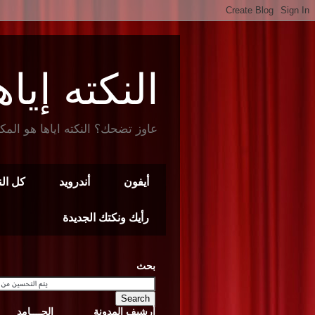
النكته إياها t Joke
عاوز تضحك؟ النكته اياها هو المك
أيفون
أندرويد
كل ال
رأيك ونكتك الجديدة
بحث
أرشيف المدونة
الجــــامد