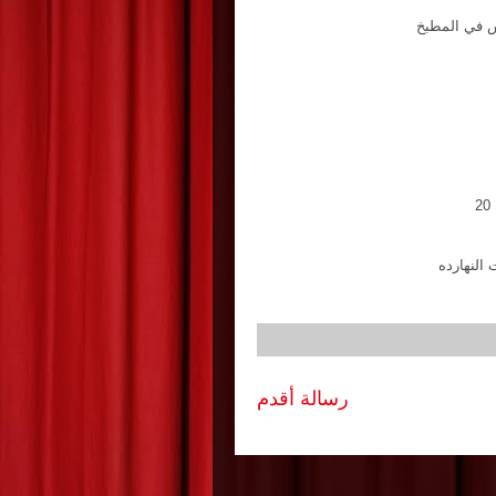
س في المطبخ
النهارده
رسالة أقدم