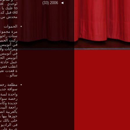
(33)
2006
◄
لوحد
to عليك يا 
old قبل كد
محدش س..
الحموات
مرة مجموع
ستات راحوا
ركبت الحم
في أتوبيس
ومراتات ولا
في أتوبيس
أتوبيس الح
عمل حادثة 
اتقلب ففي 
ة قعدت تعي
سالو...
مطلعة رخص
سواقة جديد
واحدة لسة 
رخصة سواق
جديدة وكان
راجعة البيت
بالعربية ات
جوزها بيها و
خلى بالك بي
فى الراديو 
عربية على