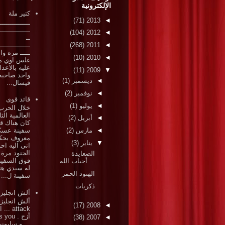
الإلكترونية
كتير ملة
(71)
2013
◄
ـــــــــــــــ
ـــــــــــــــ
(104)
2012
◄
ــ
ـــــــــــــــ
(268)
2011
◄
ـــــ مره وا
(10)
2010
◄
غلس اوي م
عليه بالاعد
(11)
2009
▼
واحد صاحبه
◄
ديسمبر
(1)
فيسال...
◄
نوفمبر
(2)
قائد قوى
◄
يوليو
(1)
خلال الحرب
العالمية الثا
◄
أبريل
(2)
كان هناك قا
◄
مارس
(2)
سفينة عسك
معروف بحكم
▼
يناير
(3)
اتى اليه احد
الجنود مرة
الصعايدة
فوق السفين
أحباب الله
له سيدي هن
الهنود الحمر
سفينة ل...
ذكريات
ألش انجليز
ألش انجلي
(17)
2008
◄
attack .
أزح . ou
(38)
2007
◄
... و سابون