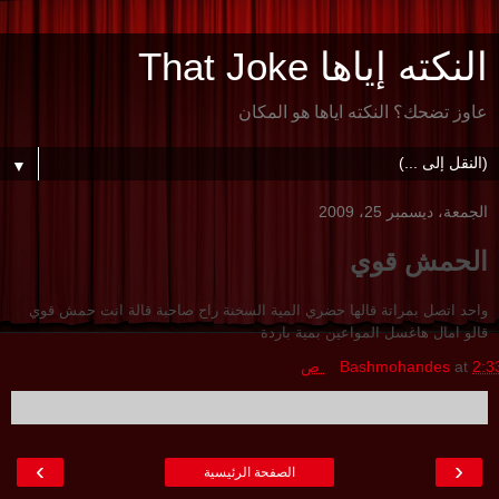
النكته إياها That Joke
عاوز تضحك؟ النكته اياها هو المكان
▼
الجمعة، ديسمبر 25، 2009
الحمش قوي
واحد اتصل بمراتة قالها حضري المية السخنة راح صاحبة قالة انت حمش قوي
قالو امال هاغسل المواعين بمية باردة
2:3 ص
at
Bashmohandes
›
‹
الصفحة الرئيسية