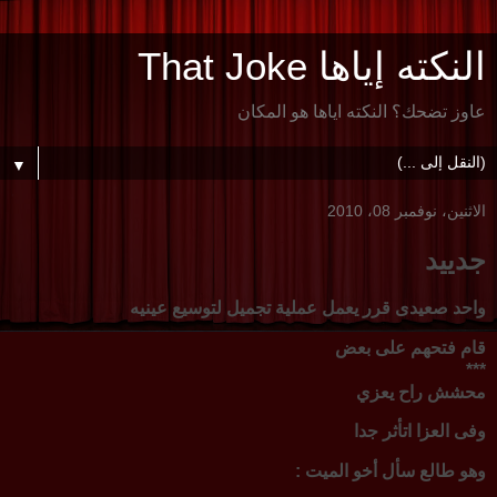
النكته إياها That Joke
عاوز تضحك؟ النكته اياها هو المكان
▼
الاثنين، نوفمبر 08، 2010
جدييد
واحد صعيدى قرر يعمل عملية تجميل لتوسيع عينيه
قام فتحهم على بعض
***
محشش راح يعزي
وفى العزا اتأثر جدا
وهو طالع سأل أخو الميت :