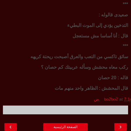
***
صعيدى قالوله :
التدخين يؤدي إلى الموت البطيء
قال : أنا أساسا مش مستعجل
***
سائق تاكسي من التعب والعرق أصبحت ريحتة كريهه
ركب معاه محشش وسأله عربيتك كم حصان ؟
قاله : 20 حصان
قال المحشش : الظاهر واحد منهم مات
7:1 ص
at
bo2bo2
›
‹
الصفحة الرئيسية