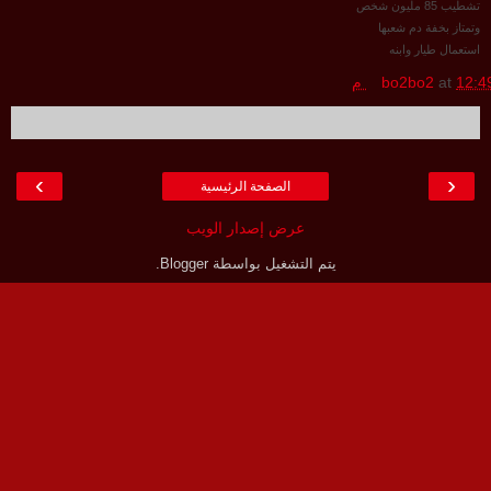
تشطيب 85 مليون شخص
وتمتاز بخفة دم شعبها
استعمال طيار وابنه
12:4 م
at
bo2bo2
›
‹
الصفحة الرئيسية
عرض إصدار الويب
يتم التشغيل بواسطة
Blogger
.