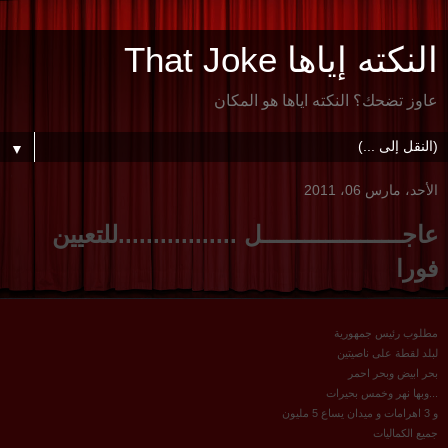
النكته إياها That Joke
عاوز تضحك؟ النكته اياها هو المكان
▼
الأحد، مارس 06، 2011
عاجــــــــــــــــــــل .................للتعيين
فورا
مطلوب رئيس جمهورية
لبلد لقطة على ناصيتين
بحر ابيض وبحر احمر
...وبها نهر وخمس بحيرات
و 3 اهرامات و ميدان يساع 5 مليون
جميع الكماليات