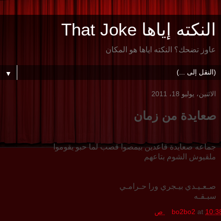
النكته إياها That Joke
عاوز تضحك؟ النكته اياها هو المكان
▼
الاثنين، يوليو 18، 2011
صعايدة من زمان
جماعه صعايدة قاعدين بيمصوا قصب لما حبو يقوموا
ملقيوش الشوم بتاعهم
صـعـيـدي بيـجري ورا حـرامـي
سبـقـه
10:3 ص
at
bo2bo2