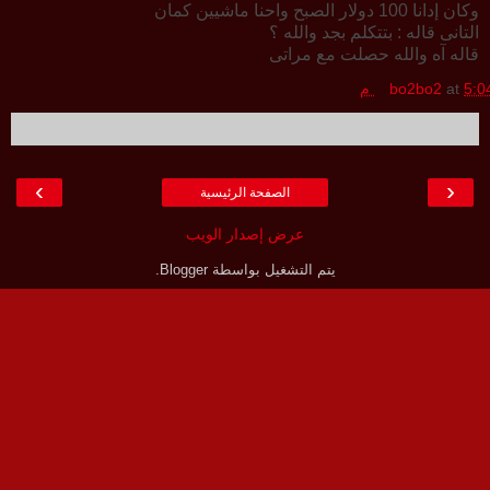
وكان إدانا 100 دولار الصبح واحنا ماشيين كمان
التانى قاله : بتتكلم بجد والله ؟
قاله آه والله حصلت مع مراتى
5:0 م
at
bo2bo2
›
‹
الصفحة الرئيسية
عرض إصدار الويب
يتم التشغيل بواسطة
Blogger
.