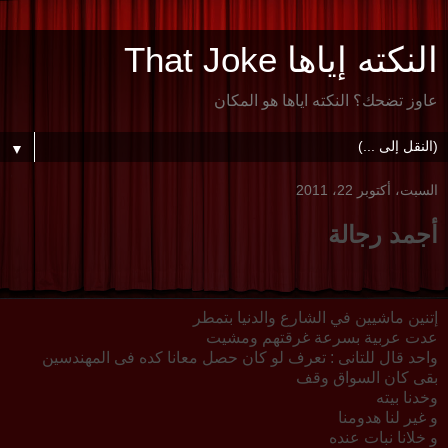
النكته إياها That Joke
عاوز تضحك؟ النكته اياها هو المكان
▼
السبت، أكتوبر 22، 2011
أجمد رجالة
إتنين ماشيين في الشارع والدنيا بتمطر
عدت عربية بسرعة غرقتهم ومشيت
واحد قال للتانى : تعرف لو كان حصل معانا كده فى المهندسين
بقى كان السواق وقف
وخدنا بيته
و غير لنا هدومنا
و خلانا نبات عنده