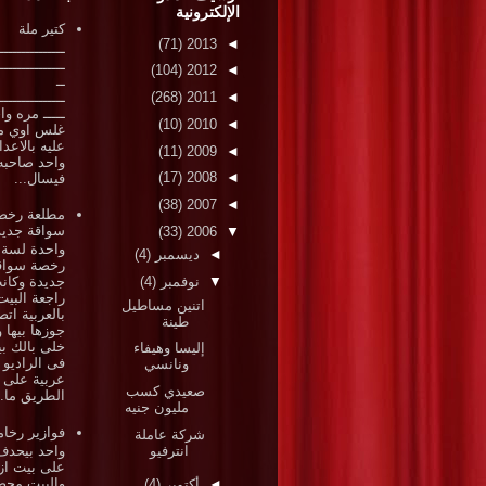
الإلكترونية
كتير ملة
(71)
2013
◄
ـــــــــــــــ
ـــــــــــــــ
(104)
2012
◄
ــ
ـــــــــــــــ
(268)
2011
◄
ـــــ مره وا
(10)
2010
◄
غلس اوي م
عليه بالاعد
(11)
2009
◄
واحد صاحبه
(17)
2008
◄
فيسال...
(38)
2007
◄
مطلعة رخص
سواقة جديد
(33)
2006
▼
واحدة لسة 
◄
ديسمبر
(4)
رخصة سواق
▼
نوفمبر
(4)
جديدة وكان
راجعة البيت
اتنين مساطيل
بالعربية ات
طينة
جوزها بيها و
خلى بالك بي
إليسا وهيفاء
فى الراديو 
ونانسي
عربية على
صعيدي كسب
الطريق ما..
مليون جنيه
فوازير رخام
شركة عاملة
انترفيو
واحد بيحدف
على بيت از
والبيت مح
◄
أكتوبر
(4)