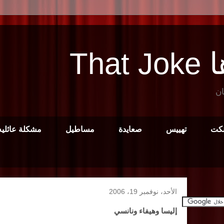
Tha
ان
نكت
تهييس
صعايدة
مساطيل
مشكلة عائليه
الأحد، نوفمبر 19، 2006
إليسا وهيفاء ونانسي