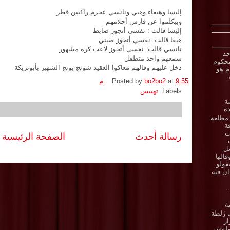
إليسا وهيفاء وهبي ونانسي عجرم راكبين قطر
وبيكلموا عن فارس أحلامهم
ـــــــــ
ـــــــــ
إليسا قالت : نفسي أتجوز ضابط
هيفا قالت :نفسي أتجوز صيني
ـــــــــ
نانسي قالت :نفسي أتجوز لاعب كرة مشهور
حد
سمعهم واحد متطفل
حكوم
دخل عليهم وقالهم معاكوا العقيد شونج يونج الشهير بأبوتريكة
ام هو
9:55 م
at
bo2bo2
Posted by
Labels:
تهييس
ة
ة
مطلعة
ة
ت
رسالة أحدث
الصفحة الرئيسية
صل
قالها
قولو
ان فيه
.
ة
 زلطة
از
صلوش