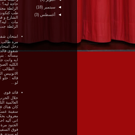
حاجة ليه؟ 
◄
سبتمبر
(18)
الزلطة مجت
طب كتكوت 
◄
أغسطس
(3)
الشارع و فج
مات .. ليه؟
الزلطة جت.
امتحان شف
مره طالب 
دخل امتحان
شفوى فالدك
بيسأله : بت
ايه وانت ج
الكليه الصب
...الطالب :
الاتوبيس ال
قاله : حلو ا
لو...
قائد قوى
خلال الحرب
العالمية الثا
كان هناك قا
سفينة عسك
معروف بحكم
اتى اليه احد
الجنود مرة
فوق السفين
له سيدي هن