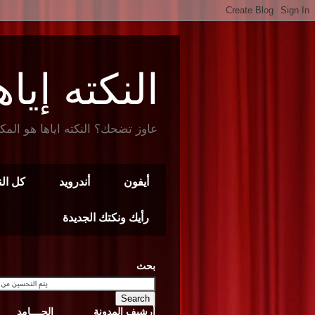
النكته إياها t Joke
عاوز تضحك؟ النكته اياها هو المك
أيفون
أندرويد
كل ال
رأيك ونكتك الجديدة
بحث
أرشيف المدونة
الجــــامد