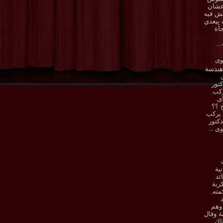
عشان
ش فيه
بيعدي
أة
..
وى
هندسة
تور
ركب
اى
ح ؟؟
 بركب
دكتور
وى ..
نية
ئد
رية
ته.
 وهم
ة وقال
اك