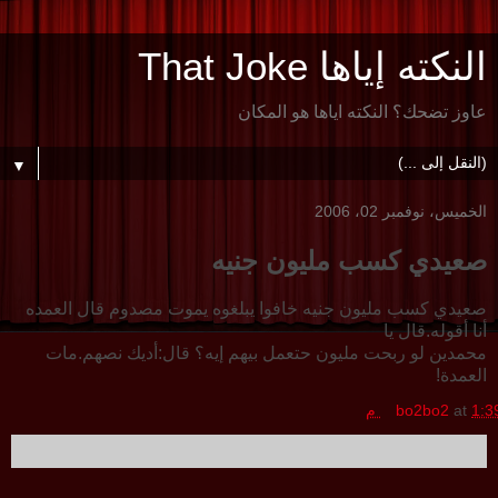
النكته إياها That Joke
عاوز تضحك؟ النكته اياها هو المكان
▼
الخميس، نوفمبر 02، 2006
صعيدي كسب مليون جنيه
صعيدي كسب مليون جنيه خافوا يبلغوه يموت مصدوم قال العمده
أنا أقوله.قال يا
محمدين لو ربحت مليون حتعمل بيهم إيه؟ قال:أديك نصهم.مات
العمدة!
1:3 م
at
bo2bo2