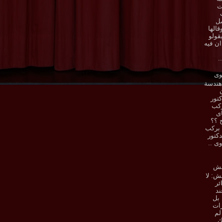
ت
صل
قالها
قولو
ان فيه
.
وى
هندسة
تور
ركب
اى
ح ؟؟
 بركب
دكتور
وى ..
شش
: لا
ئر
د
 بل
ات
لم
ك