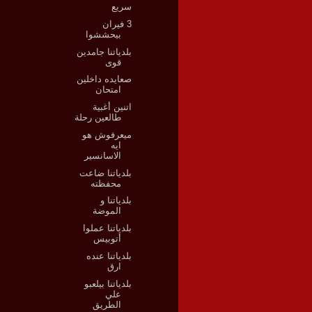
سريع
3 فيران
بيحششوا
بلدياتنا جامدين
قوى
صعايده داخلين
امتحان
اتنين أغبية
طالعين رحلة
ميعرفوش هو
ايه
الاسانسير
بلدياتنا ضاعت
محفظته
بلدياتنا و
الموضة
بلدياتنا عملوا
أتوبيس
بلدياتنا عنده
ارق
بلدياتنا بيلعبو
علي
الطريق