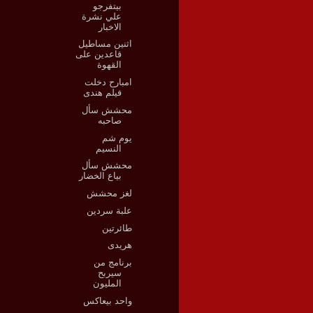
بيتفرجو
علي نشرة
الاخبار
اثنين مساطيل
قاعدين على
القهوة
امبارح دخلت
فيلم هندى
محشش سأل
صاحبه
يوم شم
النسيم
محشش سأل
بياع الخضار
لغز محشش
علبة سردين
طائرتين
هريدى
برنامج من
سيربح
المليون
واحد بيعاكس