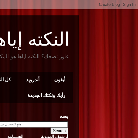
النكته إياها t Joke
عاوز تضحك؟ النكته اياها هو المك
أيفون
أندرويد
كل ال
رأيك ونكتك الجديدة
بحث
أرشيف المدونة
الجــــامد