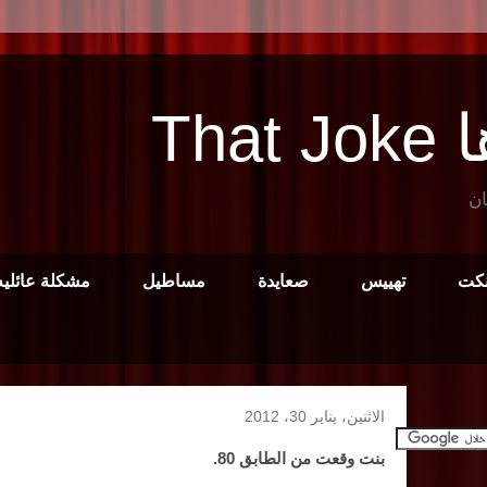
Tha
ان
نكت
تهييس
صعايدة
مساطيل
مشكلة عائليه
الاثنين، يناير 30، 2012
بنت وقعت من الطابق 80.