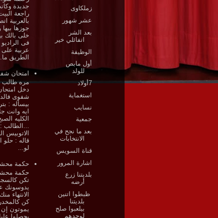
جديدة وكان
زملكاوى
راجعة البيت
عشر شهور
بالعربية ات
جوزها بيها و
بعد الشر
خلى بالك بي
اتفائلي خير
فى الراديو 
عربية على
الوظيفة
الطريق ما..
أول مابص
للولد
امتحان شف
مره طالب 
7أولاد
دخل امتحان
استغماية
شفوى فالدك
بيسأله : بت
نسايب
ايه وانت ج
الكليه الصب
جمعية
...الطالب :
بعد ما نجح في
الاتوبيس ال
الانتخابات
قاله : حلو ا
لو...
قناة السويس
اشارة المرور
حكمة مح
حكمة محشش
بلديتنا زرع
تكن كالسجا
أرضه
يدوسونك عن
ظبطوا اتنين
الانتهاء منك
بلديتنا
كن كالمخدر
بيلعبوا صلح
يموتون إن 
لوحدهم
يحصلوا علي