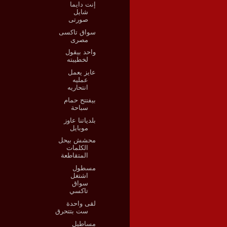
إنت دايما
شايل
صورتى
سواق تاكسى
مصرى
واحد بيقول
لخطيبته
عايز يعمل
عمليه
انتحاريه
بيفتتح حمام
سباحة
بلدياتنا عاوز
موبايل
محشش بيحل
الكلمات
المتقاطعة
مسطول
اشتغل
سواق
تاكسي
لقى واحدة
ست بتتحرق
مساطيل