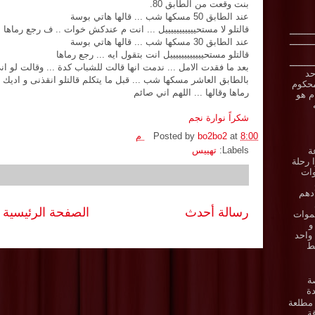
بنت وقعت من الطابق 80.
عند الطابق 50 مسكها شب ... قالها هاتي بوسة
قالتلو لا مستحيييييييييييل ... انت م عندكش خوات .. ف رجع رماها
ـــــــــ
ـــــــــ
عند الطابق 30 مسكها شب ... قالها هاتي بوسة
قالتلو مستحييييييييييييل انت بتقول ايه ... رجع رماها
ـــــــــ
بعد ما فقدت الامل ... ندمت انها قالت للشباب كدة ... وقالت لو ا
حد
بالطابق العاشر مسكها شب ... قبل ما يتكلم قالتلو انقذنى و اديك 
حكوم
رماها وقالها ... اللهم اني صائم
ام هو
شكراً نوارة نجم
8:00 م
at
bo2bo2
Posted by
Labels:
تهييس
ة
 رحلة
وات
دهم
رسالة أحدث
الصفحة الرئيسية
موات
و
واحد
ط
ة
ة
مطلعة
ة