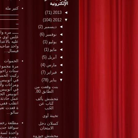
الإلكترونية
كتير ملة
(71)
2013
◄
ـــــــــــــــ
ـــــــــــــــ
(104)
2012
▼
ــ
◄
ديسمبر
(2)
ـــــــــــــــ
ـــــ مره وا
◄
نوفمبر
(6)
غلس اوي م
عليه بالاعد
◄
يوليو
(1)
واحد صاحبه
◄
مايو
(1)
فيسال...
◄
أبريل
(5)
الحموات
◄
مارس
(4)
مرة مجموع
ستات راحوا
◄
فبراير
(7)
ركبت الحم
▼
يناير
(78)
في أتوبيس
ومراتات ولا
بنت وقعت من
في أتوبيس
الطابق 80.
أتوبيس الح
عمل حادثة 
مَحشش يألف
اتقلب ففي 
كَتاب عن
ة قعدت تعي
الحُب
سالو...
تخينة أوى
مطلعة رخص
كسلان دخل
سواقة جديد
الامتحان
واحدة لسة 
محشش جوزوه
رخصة سواق