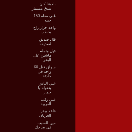
بلديتنا كان
بيدق مسمار
غبي معاه 150
جنيه
واحد جزار راح
يخطب
قال صديق
لصديقه
فيل ونمله
ماشين على
البحر
سواق قتل 60
واحد في
حادثة
غبي الناس
بتقوله يا
حمار
غبي ركب
العربية
قاعد بيقرا
الجرنان
مين السبب
فى نجاحك