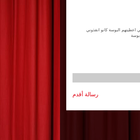
ني اعطيتهم البوسة كانو انقذوني
بوسة
رسالة أقدم