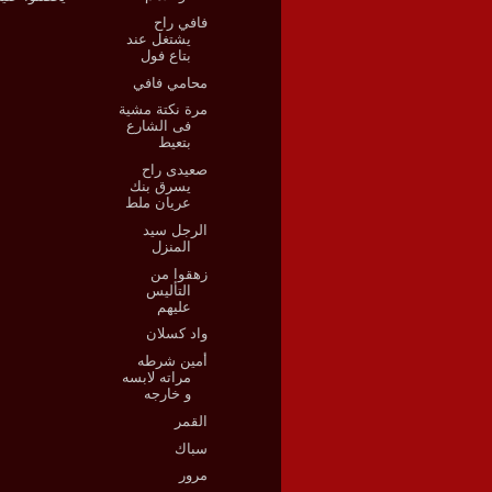
فافي راح
يشتغل عند
بتاع فول
محامي فافي
مرة نكتة مشية
فى الشارع
بتعيط
صعيدى راح
يسرق بنك
عريان ملط
الرجل سيد
المنزل
زهقوا من
التأليس
عليهم
واد كسلان
أمين شرطه
مراته لابسه
و خارجه
القمر
سباك
مرور