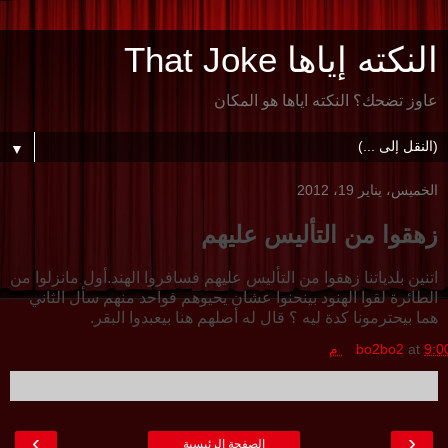
النكته إياها That Joke
عاوز تضحك؟ النكته اياها هو المكان
▼
الخميس، يناير 19، 2012
زهقوا من التأليس عليهم
اتنين بلدياتنا زهقوا من التأليس عليهم فسافروا الهند.أول مانزلوا من
الطائرة لقوا الهنود بينحنوا عشان يحيوهم فواحد منهم سأل الثاني
هما بيحترمونا كدة ليه ؟ قال له أصلهم هنا بيعبدوا البقر.
9:0 م
at
bo2bo2
›
‹
الصفحة الرئيسية