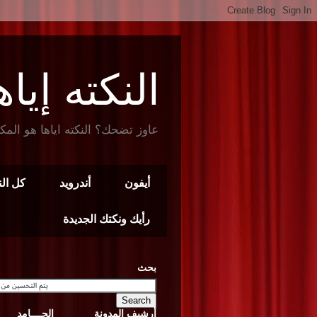
النكته إياها t Joke
عاوز تضحك؟ النكته اياها هو المك
أيفون
أندرويد
كل ال
رأيك ونكتك الجديدة
بحث
أرشيف المدونة
الجــــامد