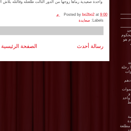
واحدة صعيدية رماها زوجها من الدور الثالت طلعتله وقالتله بلاش الهزار البايخ ده
ـــــــــ
9:00 م
at
bo2bo2
Posted by
ـــــــــ
Labels:
صعايدة
ـــــــــ
حد
حكوم
ام هو
رسالة أحدث
الصفحة الرئيسية
ة
 رحلة
وات
دهم
موات
و
واحد
ط
ة
ة
مطلعة
ة