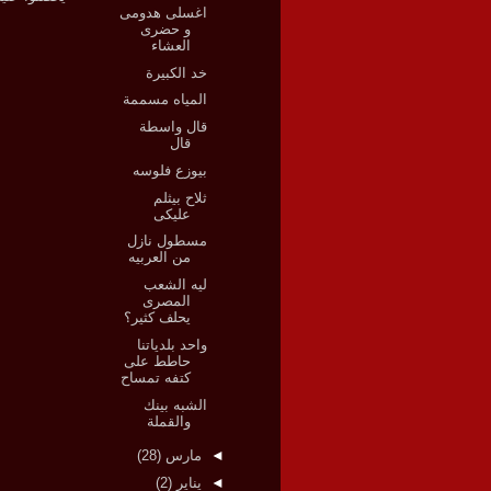
اغسلى هدومى
و حضرى
العشاء
خد الكبيرة
المياه مسممة
قال واسطة
قال
بيوزع فلوسه
ثلاح بيثلم
عليكى
مسطول نازل
من العربيه
ليه الشعب
المصرى
يحلف كثير؟
واحد بلدياتنا
حاطط على
كتفه تمساح
الشبه بينك
والقملة
◄
مارس
(28)
◄
يناير
(2)