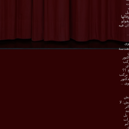
ت
صل
قالها
قولو
ان فيه
.
وى
هندسة
تور
ركب
اى
ح ؟؟
 بركب
دكتور
وى ..
شش
: لا
ئر
د
 بل
ات
لم
ك