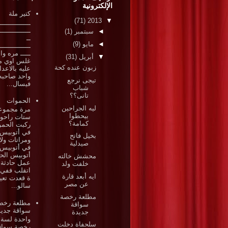
الإلكترونية
كتير ملة
(71)
2013
▼
ـــــــــــــــ
ـــــــــــــــ
◄
سبتمبر
(1)
ــ
◄
مايو
(9)
ـــــــــــــــ
ـــــ مره وا
▼
أبريل
(31)
غلس اوي م
زبون عنده كحة
عليه بالاعد
واحد صاحبه
تيجى نرجع
فيسال...
شباب
تانى؟؟
الحموات
ليه الجراحين
مرة مجموع
بيحطوا
ستات راحوا
كمامة؟
ركبت الحم
في أتوبيس
بخيل فاتح
ومراتات ولا
صيدلية
في أتوبيس
أتوبيس الح
محشش خالته
عمل حادثة 
خلفت ولد
اتقلب ففي 
ايه أبعد قارة
ة قعدت تعي
عن مصر
سالو...
مطلعة رخصة
مطلعة رخص
سواقة
سواقة جديد
جديدة
واحدة لسة 
سلحفاة دخلت
رخصة سواق