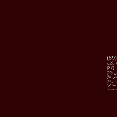
(89)
نكت
(37)
ين
(20)
فى
(8)
(4)
مذاكرة
ة سلطان