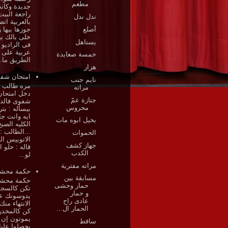
مطعم
جديدة وكان
راجعة البيت
ندل ندل
بالعربية ات
أصلع
جوزها بيها و
خلى بالك بي
يستاهل
فى الراديو 
عربية على
خمسة صعايدة
الطريق ما..
هزار
امتحان شف
نايم جنب
مره طالب 
مراته
دخل امتحان
جنازة عمّ
شفوى فالدك
محروس
بيسأله : بت
ايه وانت ج
بخيل ابوه مات
الكليه الصب
...الطالب :
الحموات
الاتوبيس ال
جهاز كشف
قاله : حلو ا
الكدب
لو...
مراته مفترية
حكمة مح
مسابقة بين
حكمة محشش
حمار وحشى
تكن كالسجا
و حمار
يدوسونك عن
عادى راح
الانتهاء منك
الحمار ال...
كن كالمخدر
يموتون إن 
ساقط
يحصلوا علي