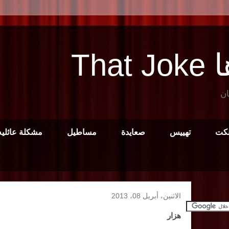
Tha
ان
نكت
تهييس
صعايدة
مساطيل
مشكلة عائليه
الاثنين، أبريل 08، 2013
هزار