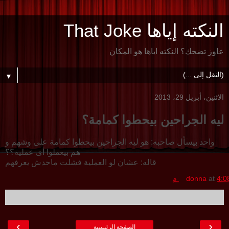
النكته إياها That Joke
عاوز تضحك؟ النكته اياها هو المكان
▼
الاثنين، أبريل 29، 2013
ليه الجراحين بيحطوا كمامة؟
واحد بيسأل صاحبه: هو ليه الجراحين بيحطوا كمامة على وشهم و
هم بيعملوا أى عملية؟؟
قاله: عشان لو العملية فشلت ماحدش يعرفهم
4:0 م
at
donna
›
‹
الصفحة الرئيسية