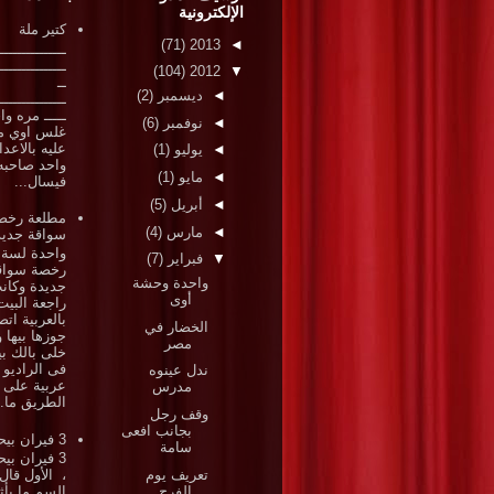
الإلكترونية
كتير ملة
(71)
2013
◄
ـــــــــــــــ
ـــــــــــــــ
(104)
2012
▼
ــ
◄
ديسمبر
(2)
ـــــــــــــــ
ـــــ مره وا
◄
نوفمبر
(6)
غلس اوي م
عليه بالاعد
◄
يوليو
(1)
واحد صاحبه
◄
مايو
(1)
فيسال...
◄
أبريل
(5)
مطلعة رخص
◄
مارس
(4)
سواقة جديد
واحدة لسة 
▼
فبراير
(7)
رخصة سواق
واحدة وحشة
جديدة وكان
أوى
راجعة البيت
بالعربية ات
الخضار في
جوزها بيها و
مصر
خلى بالك بي
فى الراديو 
ندل عينوه
عربية على
مدرس
الطريق ما..
وقف رجل
بجانب افعى
3 فيران بيحششوا
سامة
3 فيران ب
تعريف يوم
، الأول قال 
الفرح
السم ما يأث