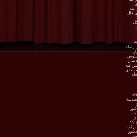
ى
 بيه
ى قال
كل
ب
ة
 زلطة
از
صلوش
عشان
ش فيه
بيعدي
أة
..
وى
هندسة
تور
ركب
اى
ح ؟؟
 بركب
دكتور
وى ..