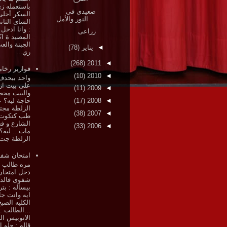
باستعمله ز
صعيدى فى
السكر أحلى
النور والأمل
الشاى الثان
: وانا ادخل
زراعى
المصيد ة ا
الجبنة والع
◄
يناير
(78)
ري...
(268)
2011
◄
فوازير رخام
(10)
2010
◄
واحد بيحدف
على بيت از
(11)
2009
◄
والبيت مح
(17)
2008
◄
حاجة ليه؟ 
الزلطة مجت
(38)
2007
◄
طب كتكوت 
الشارع و فج
(33)
2006
◄
مات .. ليه؟
الزلطة جت.
امتحان شف
مره طالب 
دخل امتحان
شفوى فالدك
بيسأله : بت
ايه وانت ج
الكليه الصب
...الطالب :
الاتوبيس ال
قاله : حلو ا