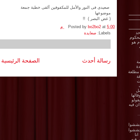
صعيدى فى النور والأمل للمكفوفين ألقى خطبة جمعة
موضوعها
ـــــــــ
ـــــــــ
( غض البصر ) !!
5:00 م
at
bo2bo2
Posted by
ـــــــــ
حد
Labels:
صعايدة
حكوم
ام هو
رسالة أحدث
الصفحة الرئيسية
ة
ة
مطلعة
ة
ت
صل
قالها
قولو
ان فيه
.
يحششوا
انا
ر فيه