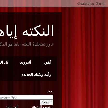
النكته إياها t Joke
عاوز تضحك؟ النكته اياها هو المك
أيفون
أندرويد
كل ال
رأيك ونكتك الجديدة
بحث
أرشيف المدونة
الجــــامد