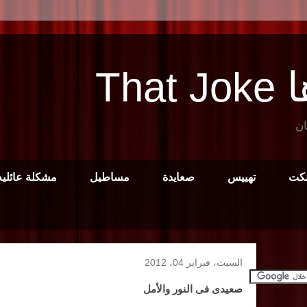
Tha
ان
نكت
تهييس
صعايدة
مساطيل
مشكلة عائليه
السبت، فبراير 04، 2012
صعيدى فى النور والأمل