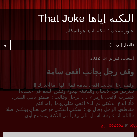
النكته إياها That Joke
عاوز تضحك؟ النكته اياها هو المكان
▼
السبت، فبراير 04، 2012
وقف رجل بجانب افعى سامة
وقف رجل بجانب افعى سامة فقال لها : ما أغدرك !!
تقتربين من الانسان وتلدغينه بهدوء وتبثين السم في جسده !!
فنظرت الافعى بازدراء الى الرجل وقالت : اصمتوا يابني البشر ,,
فأنا الدغ , ولكني لم الدغ افعى مثلي يوما ,, اما انتم
فقاطعها الرجل وقال لها : اسكتي اسكتي هو في تعبان بيتكلم اصلا
قالتله: انا عارفة اسأل اللي بيقرأ في النكتة ومندمج أوى
6:0 م
at
bo2bo2