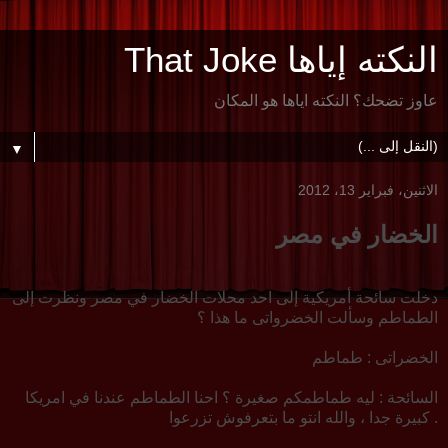
النكته إياها That Joke
عاوز تضحك؟ النكته اياها هو المكان
▼
الاثنين، فبراير 13، 2012
الخضار في مصر
دخلت سائحة أمريكية إلى احد محلات الخضار في مصر ونظرت إلى
الطماطم وسألت الخضرواتى ما هذا ؟
الخضراتى : طماطم
السائحة : ليه طماطمكم صغيرة ؟ احنا الطماطم عندنا في امريكا
كبيرة جدا ، والله انتو ما بتعرفوش تزرعوا .