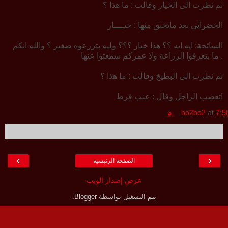
ثم نظرت الى الخيار وقالت : ما هذا ؟
الخضراتى بعد ماتخنق منها : خيــــار
السائحة: ايه ايه ؟؟ هذا خيار ؟؟؟ وليه بتزرعوه صغير ؟ والله انكم
ما بتعرفوا الزراعة ولا عمركم سمعتوا عنها .
ثم نظرت الى البطيخ وقالت : ما هذا ؟
اتعصب الراجل وقال : عنب فرط
7:5 م
at
bo2bo2
›
‹
الصفحة الرئيسية
عرض إصدار الويب
يتم التشغيل بواسطة
Blogger
.