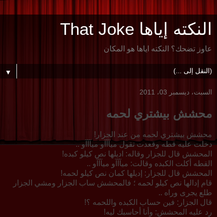
النكته إياها That Joke
عاوز تضحك؟ النكته اياها هو المكان
▼
السبت، ديسمبر 03، 2011
محشش بيشتري لحمه
محشش بيشتري لحمه من عند الجزار!
دخلت عليه قطه وقعدت تقول ميآآآو ميآآآو ..
المحشش قال للجزار وقاله: اديلها نص كيلو كبده!
القطه أكلت الكبده وقالت: ميآآآو ميآآآو ..
المحشش قال للجزار: إديلها كمان نص كيلو لحمه!
قام إدالها نص كيلو لحمه ؛ فالمحشش ساب الجزار ومشي الجزار
طلع يجرى وراه ..
قال الجزار: فين حساب الكبده واللحمه ؟!
رد عليه المحشش: وأنا أحاسبك ليه!