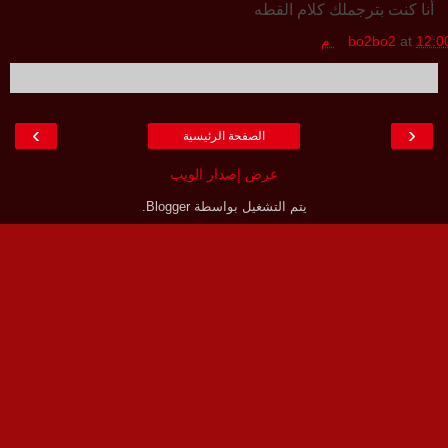
أنا كنت بترجملك كلام القطه
12:0 م
at
bo2bo2
›
‹
الصفحة الرئيسية
عرض إصدار الويب
يتم التشغيل بواسطة
Blogger
.