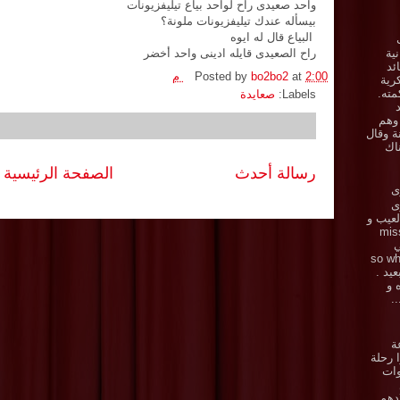
واحد صعيدى راح لواحد بياع تيليفزيونات
بيسأله عندك تيليفزيونات ملونة؟
البياع قال له ايوه
نية
راح الصعيدى قايله ادينى واحد أخضر
ئد
2:00 م
at
bo2bo2
Posted by
رية
ته.
Labels:
صعايدة
 وهم
ة وقال
اك
رسالة أحدث
الصفحة الرئيسية
ى
زى
.. العيب و
miss y
ي
ي . so what
بعيد .
ه و
.
ة
 رحلة
وات
دهم