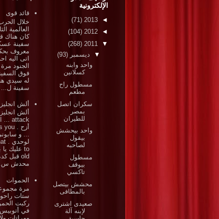
الإلكترونية
قائد قوى
(71)
2013
◄
خلال الحرب
العالمية الثا
(104)
2012
◄
كان هناك قا
سفينة عسك
(268)
2011
▼
معروف بحكم
▼
ديسمبر
(93)
اتى اليه احد
واحد وابنه
الجنود مرة
كسلانين
فوق السفين
له سيدي هن
مسطول راح
سفينة ل...
مطعم
سكران اتصل
ألش انجليز
بمصر
ألش انجلي
للطيران
attack .
أزح . ou
واحد بيحشش
... و سابون
بيقول
لوحد
لصاحبه
to عليك يا 
old قبل كد
مسطول
محدش س..
بيوقف
تاكسي
الحموات
محشش بيتصل
مرة مجموع
بالمطافى
ستات راحوا
ركبت الحم
صعيدى اشترى
في أتوبيس
لإبنه آلة
ومراتات ولا
حاسبة