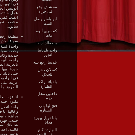
في أتوبيس
محشش وقع
أتوبيس الح
فى خزان
عمل حادثة 
اتقلب ففي 
ابو ياسر وصل
ة قعدت تعي
البيت
سالو...
كمسري أبوه
مات
مطلعة رخص
سواقة جديد
بيصطاد ارنب
واحدة لسة 
واحد بلدياتنا
رخصة سواق
اتجوز
جديدة وكان
راجعة البيت
بلديتنا رجع بيته
بالعربية ات
جوزها بيها و
كسلان دخل
خلى بالك بي
للحلاق
فى الراديو 
بلدياتنا راكب
عربية على
الطيارة
الطريق ما..
داخلين محل
انا فزت بجا
جزم
مليون جنيه
فتح لها باب
واحد اتصل 
السياره
و قالها انا 
بجايزة مليو
بابا نويل بيوزع
جنيه...جهز
هدايا
شنطتك بس
قالتله: اخد 
النهاردة كام
هدوم صيفى 
فى الشهر