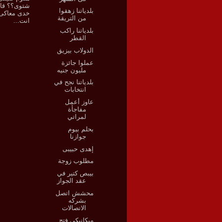
شتوى؟؟ قال
بلدياتنا زهقوا
خدى معاكى 
من التريقة
انت...
بلدياتنا راكب
القطر
الدولاب بيزيق
عملوا جائزة
مليون جنيه
بلدياتنا نجح في
انتخابات
عاوز أعمل
مفاجأة
لمراتي
بحلم بيوم
جوازنا
إهدى حبيبى
مطلوب زوجة
بيبص كتير في
عقد الجواز
محشش اتصل
بشركه
الاتصالات
ميكانيكي فتح