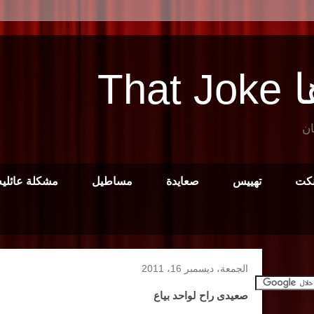
Tha
ان
نكت
تهييس
صعايدة
مساطيل
مشكلة عائليه
الجمعة، ديسمبر 16، 2011
صعيدى راح لواحد بياع