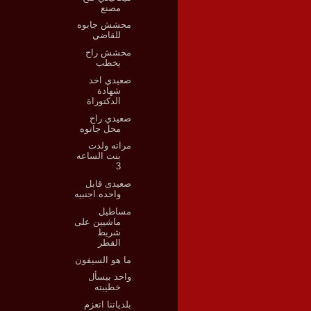
مصنع
محشش جابوه
للقاضي
محشش راح
يخطب
صعيدي اخد
شهادة
الدكتوراة
صعيدي راح
محل جاتوه
مراته ولدت
بنت الساعه
3
صعيدى قابل
واحده اجنبيه
مساطيل
ماشيين على
شريط
القطر
ما هو السيفون
واحد بيسأل
خطيبته
بلدياتنا اتعزم