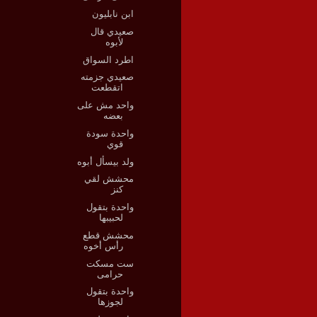
ابن نابليون
صعيدي قال
لأبوه
اطرد السواق
صعيدي جزمته
اتقطعت
واحد مش على
بعضه
واحدة سودة
قوي
ولد بيسأل أبوه
محشش لقي
كنز
واحدة بتقول
لحبيبها
محشش قطع
رأس أخوه
ست مسكت
حرامى
واحدة بتقول
لجوزها