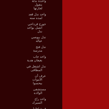
واحدة ندلة
بتقول
لجارتها
واحد ندل قعد
لمده سنه
جورج قرداحي
اتصل بواحد
ندل
ندل بيوصي
عياله
ندل فتح
مدرسة
واحد جاب
بغبغان هدية
ندل اشتغل في
المطافى
عرف أن
الأموات
بيحسوا
مستشفى
الولاده
واحد راح
السيرك
قرية اهلها