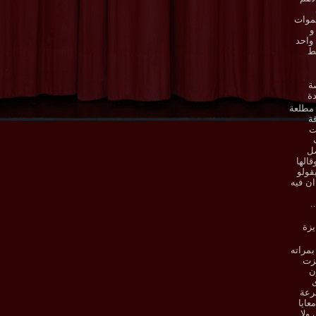
موات
و
واحد
ط
ة
ة
مطلعة
ة
ت
صل
قالها
قولو
ان فيه
.
يزة
بمراته
فزت
ن
ى
رعة
معايا
ولا