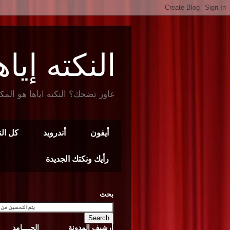
النكته إياها t Joke
عاوز تضحك؟ النكته اياها هو المك
أيفون
أندرويد
كل ال
رأيك ونكتك الجديدة
بحث
أرشيف المدونة
الجــــامد