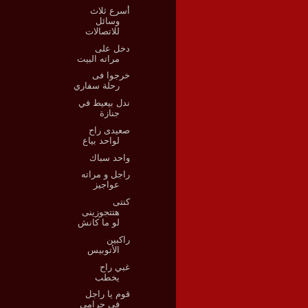
أسرع ثلاث
وسائل
للاتصالات
دخل على
مراته البيت
خرجوا فى
رحلة سفاري
ندل بيعيط في
جنازة
صعيدى راح
لواحد بياع
واحد سباك
راجل و مراته
عواجيز
كنتى
هتتجوزينى
لو ما كانش
راكبين
الأتوبيس
غبي راح
يخطب
قوم يا راجل
فى حرامى