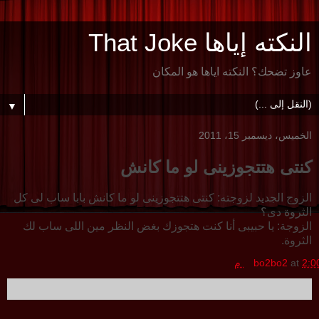
النكته إياها That Joke
عاوز تضحك؟ النكته اياها هو المكان
▼
الخميس، ديسمبر 15، 2011
كنتى هتتجوزينى لو ما كانش
الزوج الجديد لزوجته: كنتى هتتجوزينى لو ما كانش بابا ساب لى كل
الثروة دى؟
الزوجة: يا حبيبى أنا كنت هتجوزك بغض النظر مين اللى ساب لك
الثروة.
2:0 م
at
bo2bo2