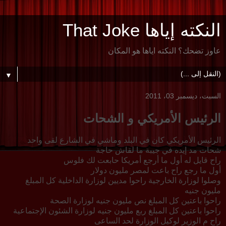
النكته إياها That Joke
عاوز تضحك؟ النكته اياها هو المكان
▼
السبت، ديسمبر 03، 2011
الرئيس الأمريكي و الشحات
الرئيس الأمريكي كان في البلد وماشي في الشارع لقى واحد
شحات مد إيده في جيبة ما لقاش حاجة
راح قايل له أول ما أرجع أمريكا حابعت لك فلوس
أول ما رجع راح باعت لمصر مليون دولار
وصلوا لوزارة الخارجية راحوا مديين لوزارة الداخلية كل المبلغ
مليون جنيه
راحوا باعتين كل المبلغ نص مليون جنيه لوزارة الصحة
راحوا باعتين كل المبلغ ربع مليون جنيه لوزارة الشئون الإجتماعية
راح م الوزير لوكيل الوزارة لحد الساعى