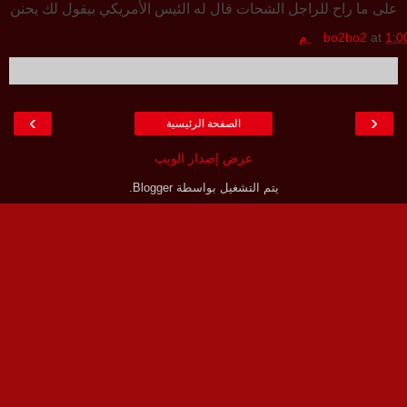
على ما راح للراجل الشحات قال له الئيس الأمريكي بيقول لك يحنن
1:0 م
at
bo2bo2
›
‹
الصفحة الرئيسية
عرض إصدار الويب
يتم التشغيل بواسطة
Blogger
.