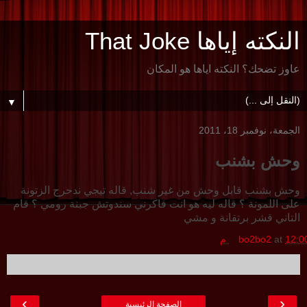
النكته إياها That Joke
عاوز تضحك؟ النكته اياها هو المكان
▼
الجمعة، نوفمبر 18، 2011
وحش بشنب
وحش بشنب قابل وحش من غير شنب, قاله تيجي ندحرج الزتونة
على اللمونة ؟ قاله ليه هو انت فاكرني سندوتش جبنة رومي ؟ قام
التاني قشر برتقانة و مشي
12:0 م
at
bo2bo2
›
‹
الصفحة الرئيسية