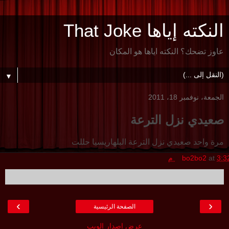
النكته إياها That Joke
عاوز تضحك؟ النكته اياها هو المكان
▼
الجمعة، نوفمبر 18، 2011
صعيدي نزل الترعة
مرة واحد صعيدي نزل الترعة البلهاريسيا حللت
3:3 م
at
bo2bo2
›
‹
الصفحة الرئيسية
عرض إصدار الويب