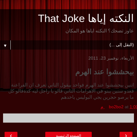
النكته إياها That Joke
عاوز تضحك؟ النكته اياها هو المكان
▼
الأربعاء، نوفمبر 23، 2011
بيحششوا عند الهرم
اتنين بيحششوا عند الهرم فواحد بيقول التاني تعرف ان الفراعنة
قعدو سنين يبنو في الاهرامات التاني قالو يا راجل ليه كدةقالو كل
ما يرصو حجرين يجي البوليس ياخدهم
1:0 م
at
bo2bo2
›
‹
الصفحة الرئيسية