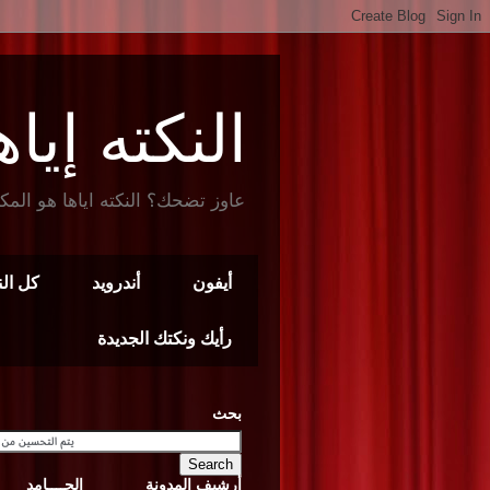
النكته إياها t Joke
عاوز تضحك؟ النكته اياها هو المك
أيفون
أندرويد
كل ال
رأيك ونكتك الجديدة
بحث
أرشيف المدونة
الجــــامد