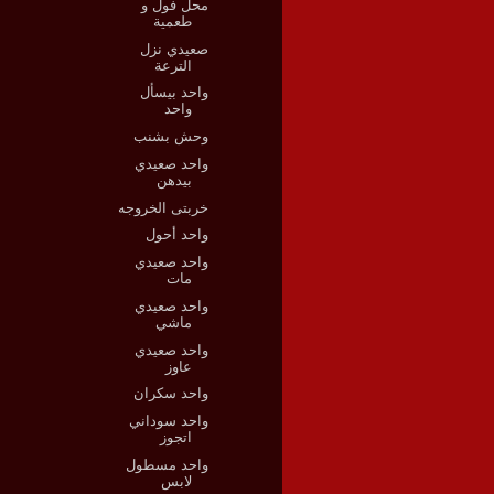
محل فول و
طعمية
صعيدي نزل
الترعة
واحد بيسأل
واحد
وحش بشنب
واحد صعيدي
بيدهن
خربتى الخروجه
واحد أحول
واحد صعيدي
مات
واحد صعيدي
ماشي
واحد صعيدي
عاوز
واحد سكران
واحد سوداني
اتجوز
واحد مسطول
لابس