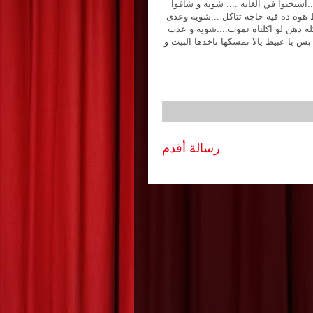
..استخبوا في الغابه .... شويه و شافوا
ط هوه ده فيه حاجه تتاكل ...شويه وعدى
كله دهن لو اكلناه نموت....شويه و عدت
 بس يا عبيط يالا نمسكها ناخدها البيت و
رسالة أقدم