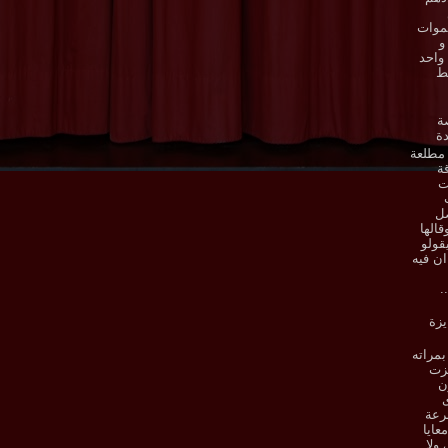
موات
و
واحد
ط
ة
ة
مطلعة
ة
ت
صل
قالها
قولو
ان فيه
.
يزة
بمراته
فزت
ن
ى
رعة
معايا
ولا