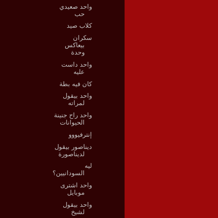
واحد صعيدي
حب
كلاب صيد
سكران
بيعاكس
وحدة
واحد داست
عليه
كان فيه بطة
واحد بيقول
لمراته
واحد راح جنينة
الحيوانات
إنترفيووو
ديناصور بيقول
لديناصورة
ليه
السودانيين؟
واحد اشترى
موبايل
واحد بيقول
لشيخ