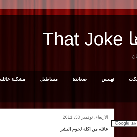
Tha
ان
نكت
تهييس
صعايدة
مساطيل
مشكلة عائليه
الأربعاء، نوفمبر 30، 2011
عائله من اكلة لحوم البشر