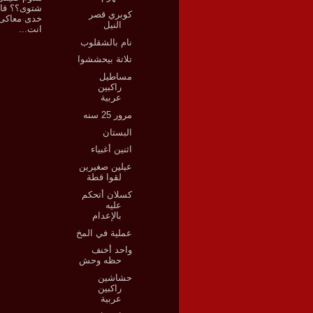
شتوى؟؟ قال
كوبري قصر
خدى معاكى 
النيل
انت...
نام بالشقلوب
تلاتة بيحششوا
مساطيل
راكبين
عربية
مرور 25 سنه
البستان
اثنين أغبياء
عيلين صغيرين
لقوا قطة
كسلان أتحكم
عليه
بالإعدام
عملية في المخ
واحد أخنف
حظه وحش
حشاشين
راكبين
عربية