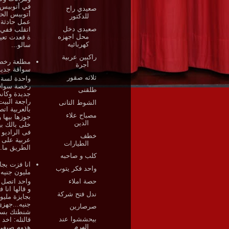
في أتوبيس
صعيدي راح
أتوبيس الح
للدكتور
عمل حادثة 
صعيدى دخل
اتقلب ففي 
محل اجهزه
ة قعدت تعي
كهربائيه
سالو...
راكبين عربية
مطلعة رخص
أجرة
سواقة جديد
ثلاثه صقور
واحدة لسة 
رخصة سواق
طلقنى
جديدة وكان
راجعة البيت
الشوط التانى
بالعربية ات
مصباح علاء
جوزها بيها و
الدين
خلى بالك بي
فى الراديو 
خطف
عربية على
الطيارات
الطريق ما..
كلب و صاحبه
انا فزت بجا
واحد فكر يتوب
مليون جنيه
حصة املاء
واحد اتصل 
و قالها انا 
ندل فتح شركة
بجايزة مليو
جنيه...جهز
صرصارين
شنطتك بس
بيحششوا عند
قالتله: اخد 
الهرم
هدوم صيفى 