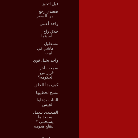
فيل اتجوز
صعيدي رجع
من السفر
واحد أعمى
حلاق راح
السينما
مسطول
ماشي في
البيت
واحد بخيل قوي
سمعت آخر
قرار من
الحكومه؟
كيف بدأ الخلق
مسج لخطيبها
البنات يدخلوا
الجيش
الصعيدى بيعمل
ايه بعد ما
يستحمى ؟
بيقلع هدومه
ا...