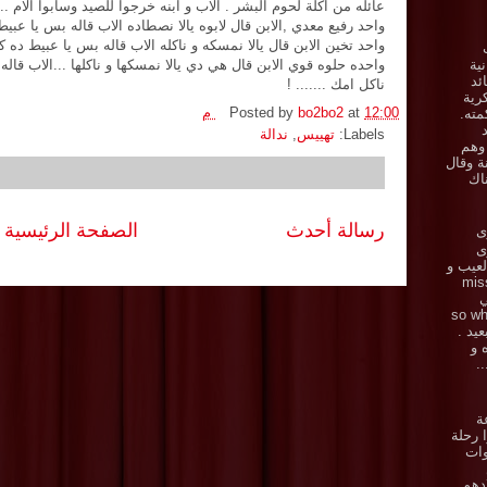
عائله من اكلة لحوم البشر . الاب و ابنه خرجوا للصيد وسابوا الام ..
واحد رفيع معدي ,الابن قال لابوه يالا نصطاده الاب قاله بس يا عبي
واحد تخين الابن قال يالا نمسكه و ناكله الاب قاله بس يا عبيط ده 
نية
واحده حلوه قوي الابن قال هي دي يالا نمسكها و ناكلها ...الاب قاله
ئد
ناكل امك ....... !
رية
12:00 م
at
bo2bo2
Posted by
ته.
Labels:
تهييس
,
ندالة
 وهم
ة وقال
اك
رسالة أحدث
الصفحة الرئيسية
ى
زى
.. العيب و
miss y
ي
ي . so what
بعيد .
ه و
.
ة
 رحلة
وات
دهم