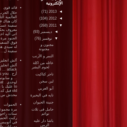
الإلكترونية
قائد قوى
(71)
2013
◄
خلال الحرب
العالمية الثا
(104)
2012
◄
كان هناك قا
سفينة عسك
(268)
2011
▼
معروف بحكم
◄
ديسمبر
(93)
اتى اليه احد
الجنود مرة
▼
نوفمبر
(76)
فوق السفين
مجنون و
له سيدي هن
مجنونة
سفينة ل...
النمر و الأرنب
ألش انجليز
عائله من اكلة
ألش انجلي
لحوم البشر
attack .
أزح . ou
تاجر كتاكيت
... و سابون
لبن سخن
لوحد
to عليك يا 
أبو العربي
old قبل كد
محدش س..
تايه في البحيرة
جنينة الحيوان
الحموات
حامل فى ثلاث
مرة مجموع
توائم
ستات راحوا
ركبت الحم
باشا دار عليه
في أتوبيس
الزمن
ومراتات ولا