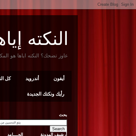
النكته إياها t Joke
عاوز تضحك؟ النكته اياها هو المك
أيفون
أندرويد
كل ال
رأيك ونكتك الجديدة
بحث
أرشيف المدونة
الجــــامد