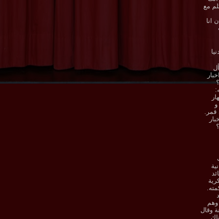
لم مع
 انا
نيا
ل
خبار
؟
:
ار
و
 قمر.
بار
؟
نية
ئد
رية
ته.
 وهم
ة وقال
اك