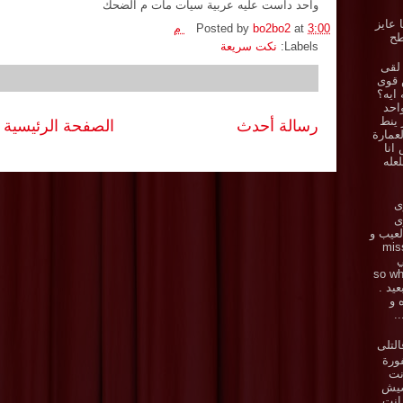
واحد داست عليه عربية سيات مات م الضحك
ا عايز
3:00 م
at
bo2bo2
Posted by
طح
Labels:
نكت سريعة
لقى
 قوى
 ايه؟
احد
ز ينط
رسالة أحدث
الصفحة الرئيسية
عمارة
انا
لعله
ى
زى
.. العيب و
miss y
ي
ي . so what
بعيد .
ه و
.
لتلى
ورة
نت
يش
 انت