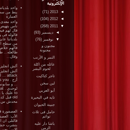
الإلكترونية
واحد بلدياتن
(71)
2013
◄
ينط من س
العمارة
(104)
2012
◄
واحد معدى 
ناس بتهيص
(268)
2011
▼
قال لهم فيه
◄
ديسمبر
(93)
قالوله فى و
بلدياتنا عاي
▼
نوفمبر
(76)
من سطح ال
مجنون و
قالهم خلاص 
مجنونة
طالعله... ط
وقال...
النمر و الأرنب
عائله من اكلة
ألش انجليز
لحوم البشر
ألش انجلي
attack .
تاجر كتاكيت
أزح . ou
لبن سخن
... و سابون
لوحد
أبو العربي
to عليك يا 
old قبل كد
تايه في البحيرة
محدش س..
جنينة الحيوان
العصفورة قا
حامل فى ثلاث
توائم
الأب: العصف
قالتلى ان ا
باشا دار عليه
بتشرب حش
الزمن
الابن: يعنى