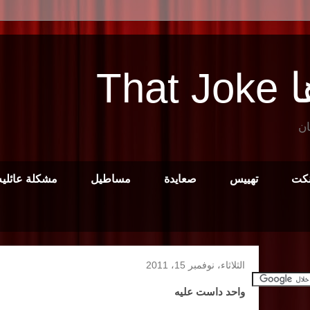
Tha
ان
نكت
تهييس
صعايدة
مساطيل
مشكلة عائليه
الثلاثاء، نوفمبر 15، 2011
واحد داست عليه