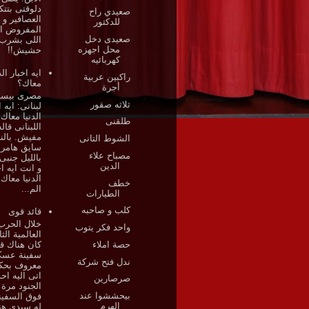
دلوقتى بتتك
صعيدي راح
العصافير و
للدكتور
المفروض ان
صعيدى دخل
اللى بشرب
محل اجهزه
حشيش!!
كهربائيه
ايه اخبار الد
راكبين عربية
معاك؟
أجرة
مصرى بيسأ
ثلاثه صقور
لبنانى: ايه ا
الدنيا معاك
طلقنى
اللبنانى قاله
مفيش. بالنه
الشوط التانى
سايق هامر 
مصباح علاء
بالليل جنبى
الدين
و انت ايه اخ
الدنيا معاك
خطف
الم...
الطيارات
كلب و صاحبه
قائد قوى
خلال الحرب
واحد فكر يتوب
العالمية الثا
حصة املاء
كان هناك قا
سفينة عسك
ندل فتح شركة
معروف بحكم
اتى اليه احد
صرصارين
الجنود مرة
بيحششوا عند
فوق السفين
الهرم
له سيدي هن