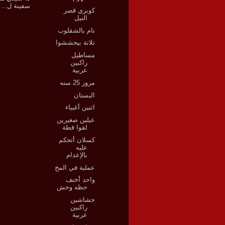
سفينة ل...
كوبري قصر
النيل
نام بالشقلوب
تلاتة بيحششوا
مساطيل
راكبين
عربية
مرور 25 سنه
البستان
اثنين أغبياء
عيلين صغيرين
لقوا قطة
كسلان أتحكم
عليه
بالإعدام
عملية في المخ
واحد أخنف
حظه وحش
حشاشين
راكبين
عربية