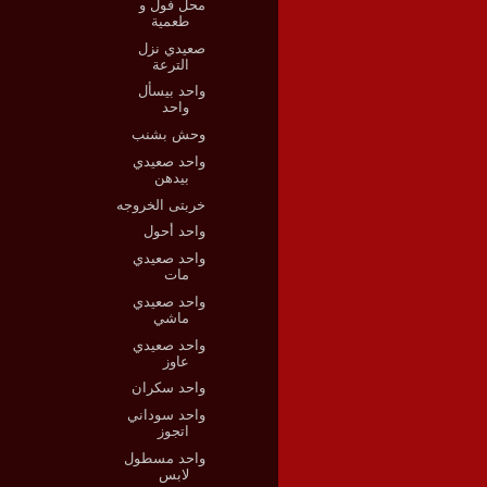
محل فول و
طعمية
صعيدي نزل
الترعة
واحد بيسأل
واحد
وحش بشنب
واحد صعيدي
بيدهن
خربتى الخروجه
واحد أحول
واحد صعيدي
مات
واحد صعيدي
ماشي
واحد صعيدي
عاوز
واحد سكران
واحد سوداني
اتجوز
واحد مسطول
لابس