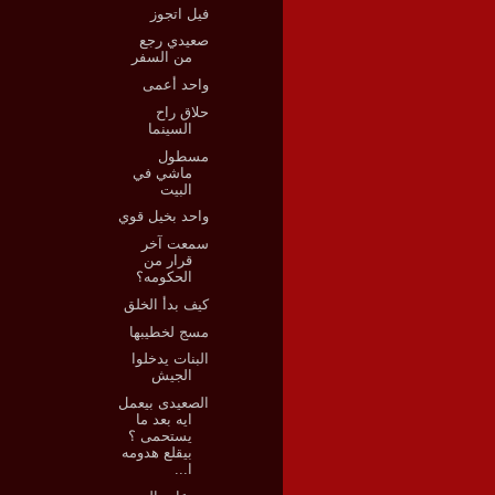
فيل اتجوز
صعيدي رجع
من السفر
واحد أعمى
حلاق راح
السينما
مسطول
ماشي في
البيت
واحد بخيل قوي
سمعت آخر
قرار من
الحكومه؟
كيف بدأ الخلق
مسج لخطيبها
البنات يدخلوا
الجيش
الصعيدى بيعمل
ايه بعد ما
يستحمى ؟
بيقلع هدومه
ا...