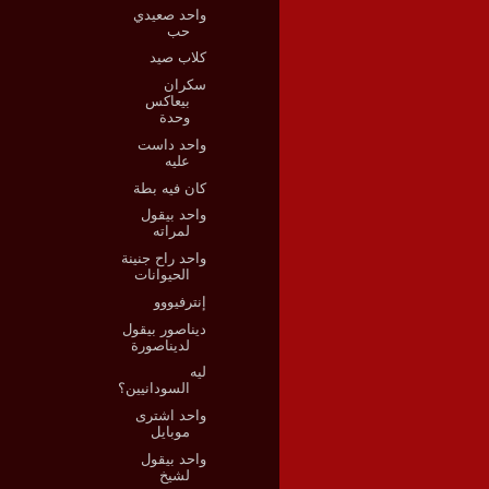
واحد صعيدي
حب
كلاب صيد
سكران
بيعاكس
وحدة
واحد داست
عليه
كان فيه بطة
واحد بيقول
لمراته
واحد راح جنينة
الحيوانات
إنترفيووو
ديناصور بيقول
لديناصورة
ليه
السودانيين؟
واحد اشترى
موبايل
واحد بيقول
لشيخ